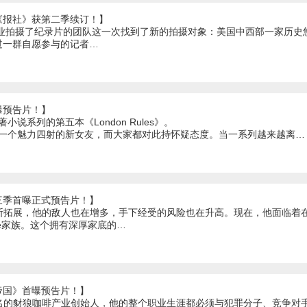
《报社》获第二季续订！】
fflin纸业拍摄了纪录片的团队这一次找到了新的拍摄对象：美国中西部一家
过一群自愿参与的记者…
曝预告片！】
n所著小说系列的第五本《London Rules》。
o有了一个魅力四射的新女友，而大家都对此持怀疑态度。当一系列越来越离…
三季首曝正式预告片！】
国不断拓展，他的敌人也在增多，手下经受的风险也在升高。现在，他面临着
re家族。这个拥有深厚家底的…
帝国》首曝预告片！】
orn是著名的豺狼咖啡产业创始人，他的整个职业生涯都必须与犯罪分子、竞争