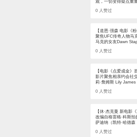
观，一切变得疑点重
0
人赞过
【道恩·强森 电影《
聚焦UFC传奇人物马
马克的女友Dawn St
0
人赞过
【电影《点爱成金》
影片聚焦相亲约会社交
莉·詹姆斯 Lily Jam
0
人赞过
【休·杰克曼 新电影
改编自格雷格·科斯拍摄
萨迪纳（凯特·哈德森 K
0
人赞过