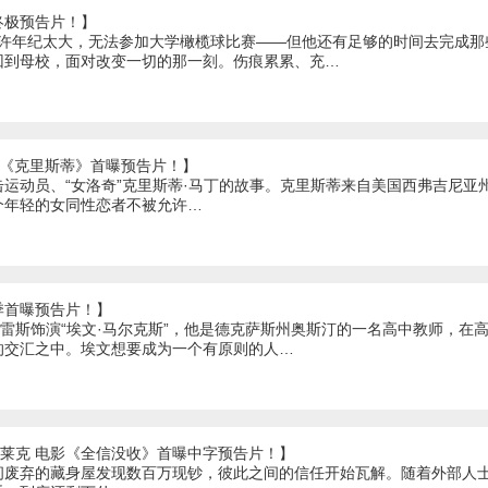
终极预告片！】
或许年纪太大，无法参加大学橄榄球比赛——但他还有足够的时间去完成
回到母校，面对改变一切的那一刻。伤痕累累、充…
影《克里斯蒂》首曝预告片！】
运动员、“女洛奇”克里斯蒂·马丁的故事。克里斯蒂来自美国西弗吉尼亚
个年轻的女同性恋者不被允许…
季首曝预告片！】
瓦雷斯饰演“埃文·马尔克斯”，他是德克萨斯州奥斯汀的一名高中教师，在
的交汇之中。埃文想要成为一个有原则的人…
弗莱克 电影《全信没收》首曝中字预告片！】
间废弃的藏身屋发现数百万现钞，彼此之间的信任开始瓦解。随着外部人