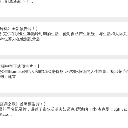
重，到底还剩下什…
粉碎机》全新预告片！】
克·克尔在职业生涯巅峰时期的生活，他对自己产生质疑，与生活和人际
aple也努力在他混乱矛盾…
首曝中字正式预告片！】
公司Bumble创始人和前CEO惠特尼·沃尔夫·赫德的人生故事。初出茅庐
es 饰）建立…
《蓝调之歌》首曝预告片！】
的同名纪录片，讲述了密尔沃基夫妇迈克·萨迪纳（休·杰克曼 Hugh Jack
ate…