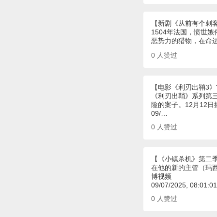
【新剧《从前有个刺
1504年法国，愤世
恶势力的猎物，在命
0
人赞过
【电影《利刃出鞘3
《利刃出鞘》系列第
险的案子。12月12
09/…
0
人赞过
【《小镇杀机》第二
在他的新的主管（玛西
博视频
09/07/2025, 08:01:
0
人赞过