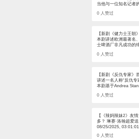
当他与一位知名记者
0
人赞过
【新剧《健力士王朝
本剧讲述欧洲最著名
士啤酒厂非凡成功的
0
人赞过
【新剧《反仇专家》
讲述一名人称“反仇
本剧基于Andrea Sta
0
人赞过
【《辣妈辣妹2》友情
多？ 琳赛·洛翰超爱
08/25/2025, 03:01:0
0
人赞过