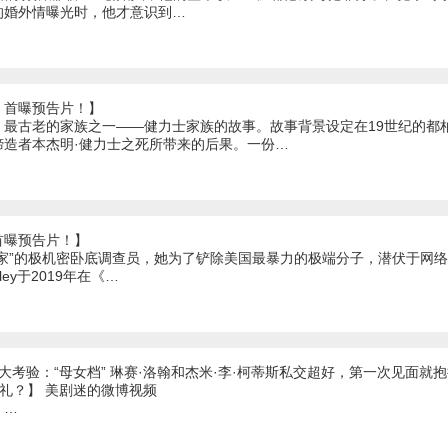
的婚外情曝光时，他才意识到…
》首曝预告片！】
、最古老的家族之一——健力士家族的故事。故事背景设定在19世纪的都
缔造者本杰明·健力士之死所带来的后果。一份…
首曝预告片！】
专家”的极机密卧底调查员，她为了铲除美国最暴力的极端分子，潜伏于网
nley于2019年在《…
大考验：“母女档” 琳赛·洛翰和杰米·李·柯蒂斯私交超好，第一次见面就
送礼？】 美剧迷的微博视频
1 …