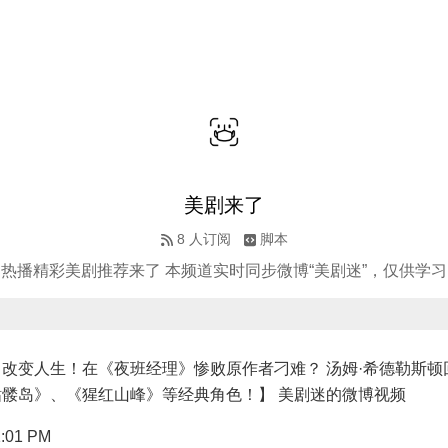
美剧来了
8
人订阅
脚本
热播精彩美剧推荐来了 本频道实时同步微博“美剧迷”，仅供学习
改变人生！在《夜班经理》惨败原作者刁难？ 汤姆·希德勒斯顿
髅岛》、《猩红山峰》等经典角色！】 美剧迷的微博视频
1:01 PM