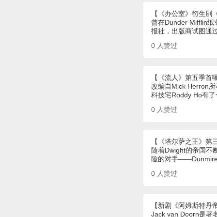
【《办公室》衍生剧
曾在Dunder Mi
报社，出版商试图通
0
人赞过
【《流人》第五季首
改编自Mick Herro
科技宅Roddy H
0
人赞过
【《塔尔萨之王》第
随着Dwight的帝
险的对手——Dunmi
0
人赞过
【新剧《阿姆斯特丹
Jack van Do