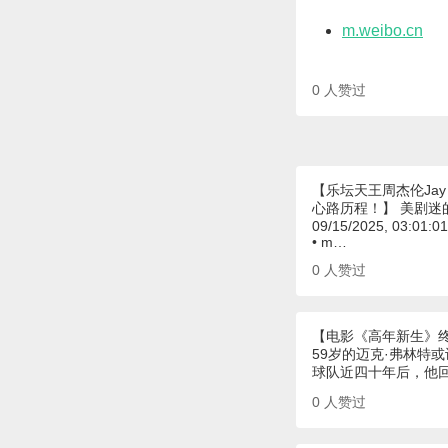
m.weibo.cn
0
人赞过
【乐坛天王周杰伦Ja
心路历程！】 美剧迷
09/15/2025, 03:01:0
• m…
0
人赞过
【电影《高年新生》
59岁的迈克·弗林特
球队近四十年后，他
0
人赞过