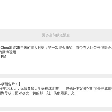
更多当前频道消息
y Chou出道25年来的重大时刻：第一次得金曲奖、首位在大巨蛋开演唱
的微博视频
1 PM
终极预告片！】
或许年纪太大，无法参加大学橄榄球比赛——但他还有足够的时间去完成
回到母校，面对改变一切的那一刻。伤痕累累、充…