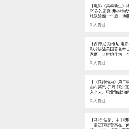
【电影《高年新生》
59岁的迈克·弗林特
球队近四十年后，他
0
人赞过
【西德尼·斯维尼 电
影片讲述美国著名拳击
家庭，当时她作为一
0
人赞过
【《良师难为》第二
由布莱恩·乔丹·阿尔
入个人、职业和政治
0
人赞过
【马特·达蒙、本·阿
一群迈阿密警察在一