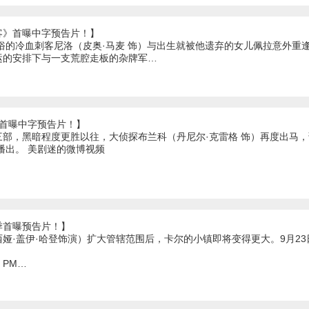
客》首曝中字预告片！】
嫉俗的冷血刺客尼洛（皮奥·马麦 饰）与出生就被他遗弃的女儿佩拉意外重
运的安排下与一支荒腔走板的杂牌军…
》首曝中字预告片！】
三部，黑暗程度更胜以往，大侦探布兰科（丹尼尔·克雷格 饰）再度出马
日播出。 美剧迷的微博视频
季首曝预告片！】
娅·盖伊·哈登饰演）扩大管辖范围后，卡尔的小镇即将变得更大。9月23
01 PM…