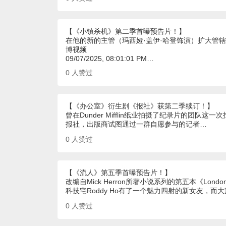
【《小镇杀机》第二季首曝预告片！】
在他的新的主管（玛西娅·盖伊·哈登饰演）扩大管辖
博视频
09/07/2025, 08:01:01 PM…
0
人赞过
【《办公室》衍生剧《报社》获第二季续订！】
曾在Dunder Mifflin纸业拍摄了纪录片的团
报社，出版商试图通过一群自愿参与的记者…
0
人赞过
【《流人》第五季首曝预告片！】
改编自Mick Herron所著小说系列的第五本《London
科技宅Roddy Ho有了一个魅力四射的新女友，
0
人赞过