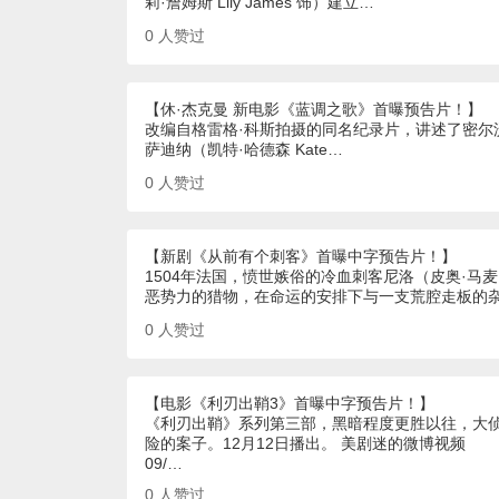
莉·詹姆斯 Lily James 饰）建立…
0
人赞过
【休·杰克曼 新电影《蓝调之歌》首曝预告片！】
改编自格雷格·科斯拍摄的同名纪录片，讲述了密尔沃基夫
萨迪纳（凯特·哈德森 Kate…
0
人赞过
【新剧《从前有个刺客》首曝中字预告片！】
1504年法国，愤世嫉俗的冷血刺客尼洛（皮奥·马
恶势力的猎物，在命运的安排下与一支荒腔走板的
0
人赞过
【电影《利刃出鞘3》首曝中字预告片！】
《利刃出鞘》系列第三部，黑暗程度更胜以往，大侦
险的案子。12月12日播出。 美剧迷的微博视频
09/…
0
人赞过