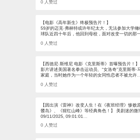
0
人赞过
【电影《高年新生》终极预告片！】
59岁的迈克·弗林特或许年纪太大，无法参加大学
球队近四十年后，他回到母校，面对改变一切的那
0
人赞过
【西德尼·斯维尼 电影《克里斯蒂》首曝预告片！】
影片讲述美国著名拳击运动员、“女洛奇”克里斯蒂
家庭，当时她作为一个年轻的女同性恋者不被允许
0
人赞过
【因出演《雷神》改变人生！在《夜班经理》惨败原
髅岛》、《猩红山峰》等经典角色！】 美剧迷的微
09/11/2025, 09:01:01…
0
人赞过