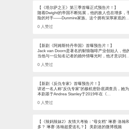
【《塔尔萨之王》第三季首曝正式预告片！】
随着Dwight的帝国不断拓展，他的敌人也在增多
险的对手——Dunmire家族。这个拥有深厚家底的
0
人赞过
【新剧《阿姆斯特丹帝国》首曝预告片！】
Jack van Doorn是著名的豺狼咖啡产业创
当他与一位知名记者的婚外情曝光时，他才意识到
0
人赞过
【新剧《反仇专家》首曝预告片！】
讲述一名人称“反仇专家”的极机密卧底调查员，她
本剧基于Andrea Stanley于2019年在《…
0
人赞过
【《辣妈辣妹2》友情大考验：“母女档” 琳赛·洛
多？ 琳赛·洛翰超爱送礼？】 美剧迷的微博视频