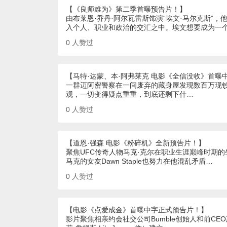
【《良师难为》第二季首曝预告片！】
由布莱恩·乔丹·阿尔瓦雷斯饰演“埃文·马尔克斯”
入个人、职业和政治的交汇之中。埃文想要成为一
0
人赞过
【马特·达蒙、本·阿弗莱克 电影《全信没收》首曝
一群迈阿密警察在一间废弃的藏身屋发现数百万现
观，一切变得疑点重重，到底还剩下什…
0
人赞过
【道恩·强森 电影《粉碎机》全新预告片！】
聚焦UFC传奇人物马克·克尔在职业生涯巅峰时期
马克的女友Dawn Staple也努力在他混乱矛盾…
0
人赞过
【电影《点爱成金》首曝中字正式预告片！】
影片聚焦相亲约会社交公司Bumble创始人和前CE