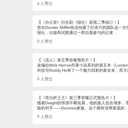
0
人赞过
【《办公室》衍生剧《报社》获第二季续订！】
曾在Dunder Mifflin纸业拍摄了纪录片的团
报社，出版商试图通过一群自愿参与的记者…
0
人赞过
【《流人》第五季首曝预告片！】
改编自Mick Herron所著小说系列的第五本《London
科技宅Roddy Ho有了一个魅力四射的新女友，
0
人赞过
【《塔尔萨之王》第三季首曝正式预告片！】
随着Dwight的帝国不断拓展，他的敌人也在增多
险的对手——Dunmire家族。这个拥有深厚家底的
0
人赞过