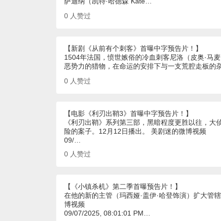
萨迪纳（凯特·哈德森 Kate…
0
人赞过
【新剧《从前有个刺客》首曝中字预告片！】
1504年法国，愤世嫉俗的冷血刺客尼洛（皮奥·马
恶势力的猎物，在命运的安排下与一支荒腔走板的
0
人赞过
【电影《利刃出鞘3》首曝中字预告片！】
《利刃出鞘》系列第三部，黑暗程度更胜以往，大侦
险的案子。12月12日播出。 美剧迷的微博视频
09/…
0
人赞过
【《小镇杀机》第二季首曝预告片！】
在他的新的主管（玛西娅·盖伊·哈登饰演）扩大管辖
博视频
09/07/2025, 08:01:01 PM…