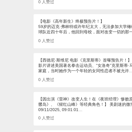
0
人赞过
【电影《高年新生》终极预告片！】
59岁的迈克·弗林特或许年纪太大，无法参加大学
球队近四十年后，他回到母校，面对改变一切的那
0
人赞过
【西德尼·斯维尼 电影《克里斯蒂》首曝预告片！】
影片讲述美国著名拳击运动员、“女洛奇”克里斯蒂
家庭，当时她作为一个年轻的女同性恋者不被允许
0
人赞过
【因出演《雷神》改变人生！在《夜班经理》惨败原
髅岛》、《猩红山峰》等经典角色！】 美剧迷的微
09/11/2025, 09:01:01…
0
人赞过