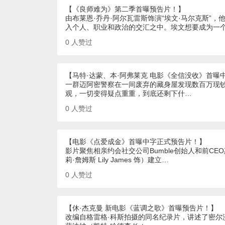
【《良师难为》第二季首曝预告片！】
由布莱恩·乔丹·阿尔瓦雷斯饰演“埃文·马尔克斯”
入个人、职业和政治的交汇之中。埃文想要成为一
0
人赞过
【马特·达蒙、本·阿弗莱克 电影《全信没收》首曝
一群迈阿密警察在一间废弃的藏身屋发现数百万现
观，一切变得疑点重重，到底还剩下什…
0
人赞过
【电影《点爱成金》首曝中字正式预告片！】
影片聚焦相亲约会社交公司Bumble创始人和前CE
莉·詹姆斯 Lily James 饰）建立…
0
人赞过
【休·杰克曼 新电影《蓝调之歌》首曝预告片！】
改编自格雷格·科斯拍摄的同名纪录片，讲述了密尔沃基夫