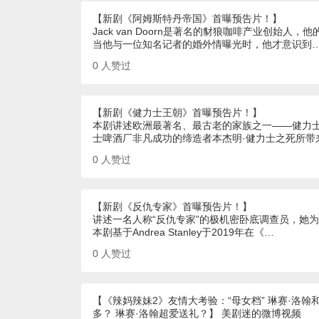
【新剧《阿姆斯特丹帝国》首曝预告片！】
Jack van Doorn是著名的豺狼咖啡产业创
当他与一位知名记者的婚外情曝光时，他才意识到
0
人赞过
【新剧《健力士王朝》首曝预告片！】
本剧讲述欧洲最著名、最古老的家族之一——健力士
士啤酒厂非凡成功的缔造者本杰明·健力士之死所带
0
人赞过
【新剧《反仇专家》首曝预告片！】
讲述一名人称“反仇专家”的极机密卧底调查员，她
本剧基于Andrea Stanley于2019年在《…
0
人赞过
【《辣妈辣妹2》友情大考验：“母女档” 琳赛·洛
多？ 琳赛·洛翰超爱送礼？】 美剧迷的微博视频