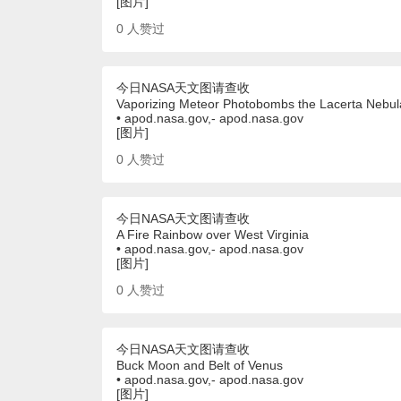
[图片]
0
人赞过
今日NASA天文图请查收
Vaporizing Meteor Photobombs the Lacerta Nebul
• apod.nasa.gov,- apod.nasa.gov
[图片]
0
人赞过
今日NASA天文图请查收
A Fire Rainbow over West Virginia
• apod.nasa.gov,- apod.nasa.gov
[图片]
0
人赞过
今日NASA天文图请查收
Buck Moon and Belt of Venus
• apod.nasa.gov,- apod.nasa.gov
[图片]