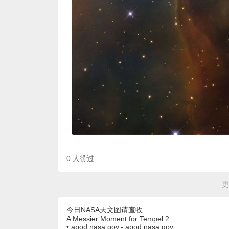
0
人赞过
更
今日NASA天文图请查收
A Messier Moment for Tempel 2
• apod.nasa.gov,- apod.nasa.gov