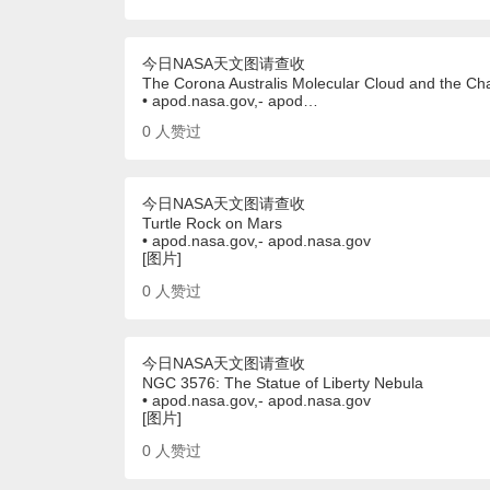
今日NASA天文图请查收
The Corona Australis Molecular Cloud and the Cha
• apod.nasa.gov,- apod…
0
人赞过
今日NASA天文图请查收
Turtle Rock on Mars
• apod.nasa.gov,- apod.nasa.gov
[图片]
0
人赞过
今日NASA天文图请查收
NGC 3576: The Statue of Liberty Nebula
• apod.nasa.gov,- apod.nasa.gov
[图片]
0
人赞过