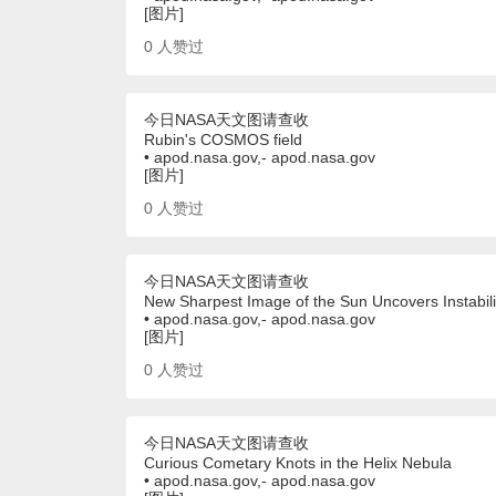
[图片]
0
人赞过
今日NASA天文图请查收
Rubin's COSMOS field
• apod.nasa.gov,- apod.nasa.gov
[图片]
0
人赞过
今日NASA天文图请查收
New Sharpest Image of the Sun Uncovers Instabili
• apod.nasa.gov,- apod.nasa.gov
[图片]
0
人赞过
今日NASA天文图请查收
Curious Cometary Knots in the Helix Nebula
• apod.nasa.gov,- apod.nasa.gov