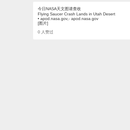
今日NASA天文图请查收
Flying Saucer Crash Lands in Utah Desert
• apod.nasa.gov,- apod.nasa.gov
[图片]
0
人赞过