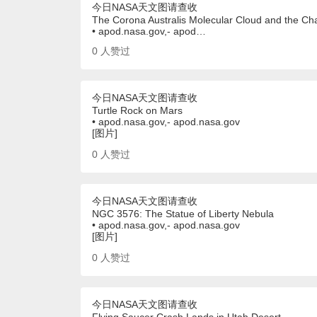
今日NASA天文图请查收
The Corona Australis Molecular Cloud and the Cha
• apod.nasa.gov,- apod…
0
人赞过
今日NASA天文图请查收
Turtle Rock on Mars
• apod.nasa.gov,- apod.nasa.gov
[图片]
0
人赞过
今日NASA天文图请查收
NGC 3576: The Statue of Liberty Nebula
• apod.nasa.gov,- apod.nasa.gov
[图片]
0
人赞过
今日NASA天文图请查收
Flying Saucer Crash Lands in Utah Desert