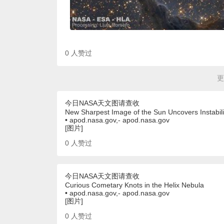
0
人赞过
更
今日NASA天文图请查收
New Sharpest Image of the Sun Uncovers Instabili
• apod.nasa.gov,- apod.nasa.gov
[图片]
0
人赞过
今日NASA天文图请查收
Curious Cometary Knots in the Helix Nebula
• apod.nasa.gov,- apod.nasa.gov
[图片]
0
人赞过