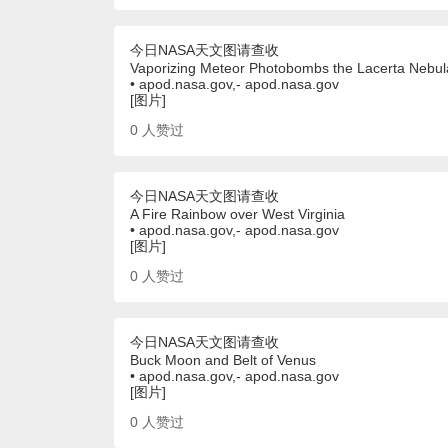
今日NASA天文图请查收
Vaporizing Meteor Photobombs the Lacerta Nebul
• apod.nasa.gov,- apod.nasa.gov
[图片]
0
人赞过
今日NASA天文图请查收
A Fire Rainbow over West Virginia
• apod.nasa.gov,- apod.nasa.gov
[图片]
0
人赞过
今日NASA天文图请查收
Buck Moon and Belt of Venus
• apod.nasa.gov,- apod.nasa.gov
[图片]
0
人赞过