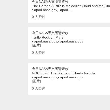
今日NASA天文图请查收
The Corona Australis Molecular Cloud and the Cha
• apod.nasa.gov,- apod…
0
人赞过
今日NASA天文图请查收
Turtle Rock on Mars
• apod.nasa.gov,- apod.nasa.gov
[图片]
0
人赞过
今日NASA天文图请查收
NGC 3576: The Statue of Liberty Nebula
• apod.nasa.gov,- apod.nasa.gov
[图片]
0
人赞过