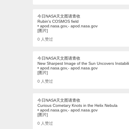
今日NASA天文图请查收
Rubin's COSMOS field
• apod.nasa.gov,- apod.nasa.gov
[图片]
0
人赞过
今日NASA天文图请查收
New Sharpest Image of the Sun Uncovers Instabili
• apod.nasa.gov,- apod.nasa.gov
[图片]
0
人赞过
今日NASA天文图请查收
Curious Cometary Knots in the Helix Nebula
• apod.nasa.gov,- apod.nasa.gov
[图片]
0
人赞过