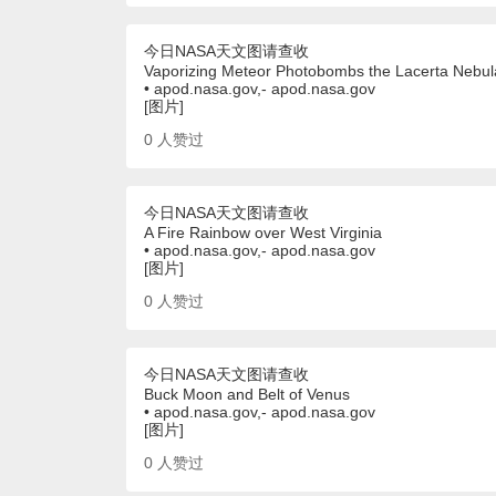
今日NASA天文图请查收
Vaporizing Meteor Photobombs the Lacerta Nebul
• apod.nasa.gov,- apod.nasa.gov
[图片]
0
人赞过
今日NASA天文图请查收
A Fire Rainbow over West Virginia
• apod.nasa.gov,- apod.nasa.gov
[图片]
0
人赞过
今日NASA天文图请查收
Buck Moon and Belt of Venus
• apod.nasa.gov,- apod.nasa.gov
[图片]
0
人赞过