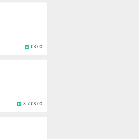
08:00
8-7 08:00