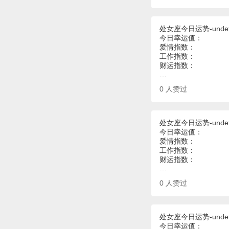
处女座今日运势-undef
今日幸运值：
爱情指数：
工作指数：
财运指数：
…
0
人赞过
处女座今日运势-undef
今日幸运值：
爱情指数：
工作指数：
财运指数：
…
0
人赞过
处女座今日运势-undef
今日幸运值：