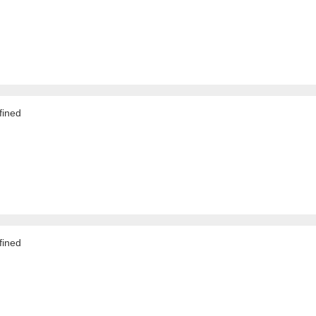
ined
ined