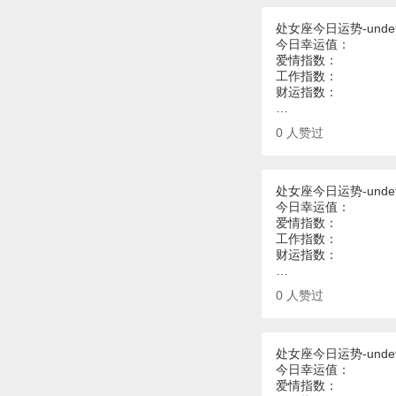
处女座今日运势-undef
今日幸运值：
爱情指数：
工作指数：
财运指数：
…
0
人赞过
处女座今日运势-undef
今日幸运值：
爱情指数：
工作指数：
财运指数：
…
0
人赞过
处女座今日运势-undef
今日幸运值：
爱情指数：