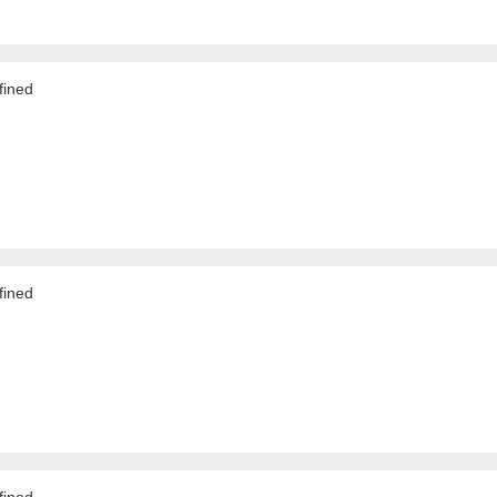
ined
ined