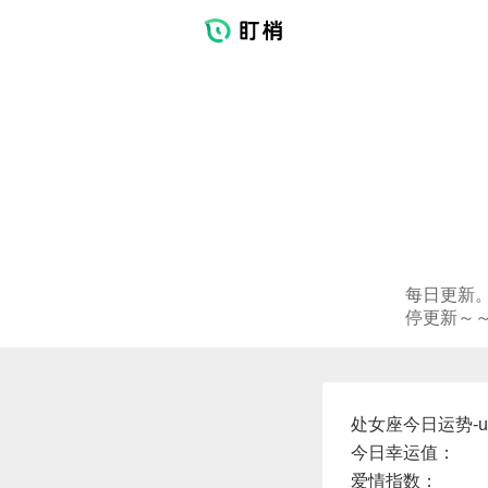
每日更新
停更新～
处女座今日运势-und
今日幸运值：
爱情指数：