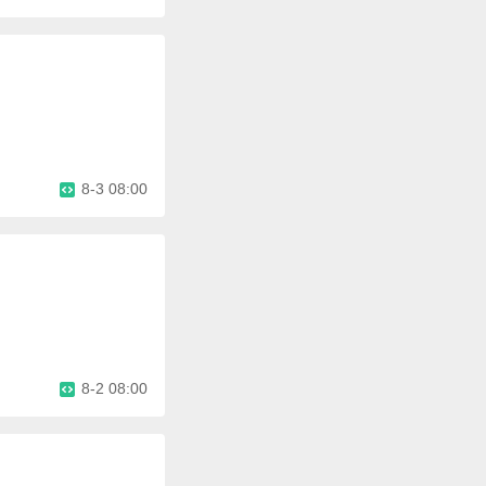
8-3 08:00
8-2 08:00