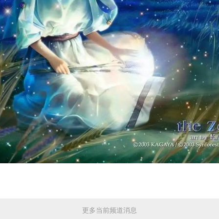
更多当前频道消息