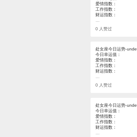
爱情指数：
工作指数：
财运指数：
…
0
人赞过
处女座今日运势-undef
今日幸运值：
爱情指数：
工作指数：
财运指数：
…
0
人赞过
处女座今日运势-undef
今日幸运值：
爱情指数：
工作指数：
财运指数：
…