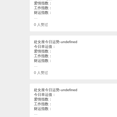
爱情指数：
工作指数：
财运指数：
…
0
人赞过
处女座今日运势-undefined
今日幸运值：
爱情指数：
工作指数：
财运指数：
…
0
人赞过
处女座今日运势-undefined
今日幸运值：
爱情指数：
工作指数：
财运指数：
…