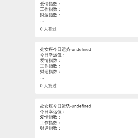
爱情指数：
工作指数：
财运指数：
…
0
人赞过
处女座今日运势-undefined
今日幸运值：
爱情指数：
工作指数：
财运指数：
…
0
人赞过
处女座今日运势-undefined
今日幸运值：
爱情指数：
工作指数：
财运指数：
…