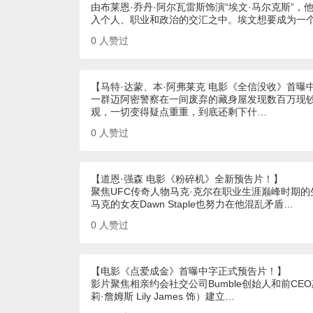
由布莱恩·乔丹·阿尔瓦雷斯饰演“埃文·马尔克斯”
入个人、职业和政治的交汇之中。埃文想要成为一
0
人赞过
【马特·达蒙、本·阿弗莱克 电影《全信没收》首曝
一群迈阿密警察在一间废弃的藏身屋发现数百万现
观，一切变得疑点重重，到底还剩下什…
0
人赞过
【道恩·强森 电影《粉碎机》全新预告片！】
聚焦UFC传奇人物马克·克尔在职业生涯巅峰时期
马克的女友Dawn Staple也努力在他混乱矛盾…
0
人赞过
【电影《点爱成金》首曝中字正式预告片！】
影片聚焦相亲约会社交公司Bumble创始人和前CE
莉·詹姆斯 Lily James 饰）建立…