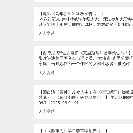
【电影《高年新生》终极预告片！】
59岁的迈克·弗林特或许年纪太大，无法参加大学
球队近四十年后，他回到母校，面对改变一切的那
0
人赞过
【西德尼·斯维尼 电影《克里斯蒂》首曝预告片！】
影片讲述美国著名拳击运动员、“女洛奇”克里斯蒂
家庭，当时她作为一个年轻的女同性恋者不被允许
0
人赞过
【因出演《雷神》改变人生！在《夜班经理》惨败原
髅岛》、《猩红山峰》等经典角色！】 美剧迷的微
09/11/2025, 09:01:01…
0
人赞过
【《良师难为》第二季首曝预告片！】