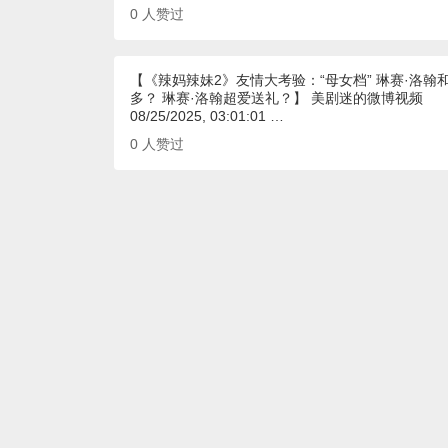
0
人赞过
【《辣妈辣妹2》友情大考验：“母女档” 琳赛·洛
多？ 琳赛·洛翰超爱送礼？】 美剧迷的微博视频
08/25/2025, 03:01:01 …
0
人赞过