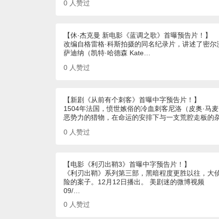
0
人赞过
【休·杰克曼 新电影《蓝调之歌》首曝预告片！】
改编自格雷格·科斯拍摄的同名纪录片，讲述了密尔沃基夫
萨迪纳（凯特·哈德森 Kate…
0
人赞过
【新剧《从前有个刺客》首曝中字预告片！】
1504年法国，愤世嫉俗的冷血刺客尼洛（皮奥·马
恶势力的猎物，在命运的安排下与一支荒腔走板的
0
人赞过
【电影《利刃出鞘3》首曝中字预告片！】
《利刃出鞘》系列第三部，黑暗程度更胜以往，大侦
险的案子。12月12日播出。 美剧迷的微博视频
09/…
0
人赞过