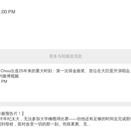
1:00 PM
更多当前频道消息
y Chou出道25年来的重大时刻：第一次得金曲奖、首位在大巨蛋开演唱
的微博视频
1 PM
终极预告片！】
或许年纪太大，无法参加大学橄榄球比赛——但他还有足够的时间去完成
回到母校，面对改变一切的那一刻。伤痕累累、充…