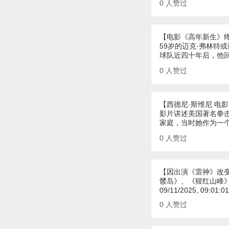
0
人赞过
【电影《高年新生》
59岁的迈克·弗林特
球队近四十年后，他
0
人赞过
【西德尼·斯维尼 电
影片讲述美国著名拳击
家庭，当时她作为一
0
人赞过
【因出演《雷神》改
髅岛》、《猩红山峰
09/11/2025, 09:01:0
0
人赞过