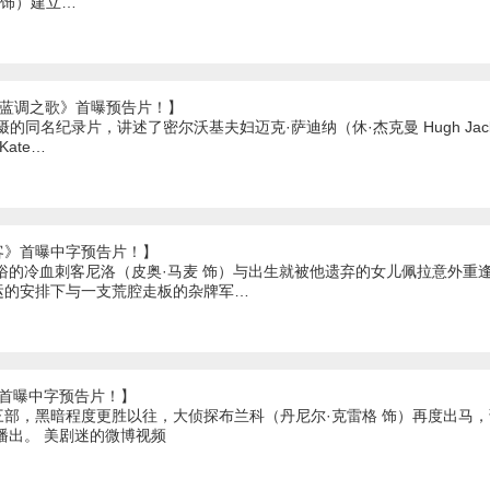
es 饰）建立…
《蓝调之歌》首曝预告片！】
的同名纪录片，讲述了密尔沃基夫妇迈克·萨迪纳（休·杰克曼 Hugh Jack
ate…
客》首曝中字预告片！】
嫉俗的冷血刺客尼洛（皮奥·马麦 饰）与出生就被他遗弃的女儿佩拉意外重
运的安排下与一支荒腔走板的杂牌军…
》首曝中字预告片！】
三部，黑暗程度更胜以往，大侦探布兰科（丹尼尔·克雷格 饰）再度出马
日播出。 美剧迷的微博视频