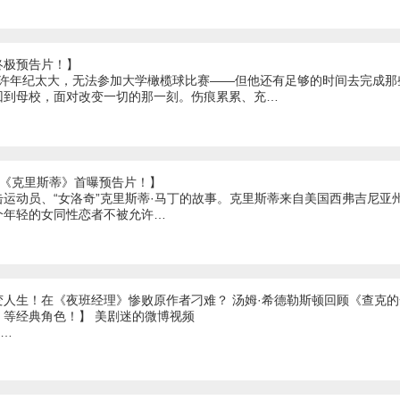
终极预告片！】
或许年纪太大，无法参加大学橄榄球比赛——但他还有足够的时间去完成
回到母校，面对改变一切的那一刻。伤痕累累、充…
影《克里斯蒂》首曝预告片！】
运动员、“女洛奇”克里斯蒂·马丁的故事。克里斯蒂来自美国西弗吉尼亚
个年轻的女同性恋者不被允许…
变人生！在《夜班经理》惨败原作者刁难？ 汤姆·希德勒斯顿回顾《查克
》等经典角色！】 美剧迷的微博视频
1…