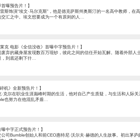
季首曝预告片！】
瓦雷斯饰演“埃文·马尔克斯”，他是德克萨斯州奥斯汀的一名高中教师，在
的交汇之中。埃文想要成为一个有原则的人…
弗莱克 电影《全信没收》首曝中字预告片！】
间废弃的藏身屋发现数百万现钞，彼此之间的信任开始瓦解。随着外部人
重，到底还剩下什…
粉碎机》全新预告片！】
克·克尔在职业生涯巅峰时期的生活，他对自己产生质疑，与生活和人际
aple也努力在他混乱矛盾…
首曝中字正式预告片！】
公司Bumble创始人和前CEO惠特尼·沃尔夫·赫德的人生故事。初出茅庐