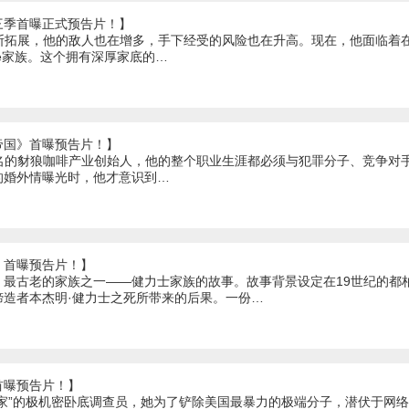
三季首曝正式预告片！】
国不断拓展，他的敌人也在增多，手下经受的风险也在升高。现在，他面临着
re家族。这个拥有深厚家底的…
帝国》首曝预告片！】
orn是著名的豺狼咖啡产业创始人，他的整个职业生涯都必须与犯罪分子、竞争
的婚外情曝光时，他才意识到…
》首曝预告片！】
、最古老的家族之一——健力士家族的故事。故事背景设定在19世纪的都
缔造者本杰明·健力士之死所带来的后果。一份…
首曝预告片！】
专家”的极机密卧底调查员，她为了铲除美国最暴力的极端分子，潜伏于网