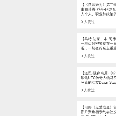
【《良师难为》第二
由布莱恩·乔丹·阿尔
入个人、职业和政治
0
人赞过
【马特·达蒙、本·阿
一群迈阿密警察在一
观，一切变得疑点重
0
人赞过
【道恩·强森 电影《
聚焦UFC传奇人物马
马克的女友Dawn St
0
人赞过
【电影《点爱成金》
影片聚焦相亲约会社交