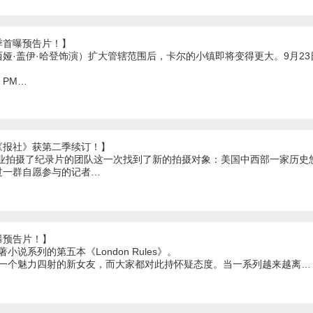
季首曝预告片！】
娅·盖伊·哈登饰演）扩大管辖范围后，卡尔的小镇即将变得更大。9月23
01 PM…
《报社》获第二季续订！】
fflin纸业拍摄了纪录片的团队这一次找到了新的拍摄对象：美国中西部一家
过一群自愿参与的记者…
曝预告片！】
n所著小说系列的第五本《London Rules》。
o有了一个魅力四射的新女友，而大家都对此持怀疑态度。当一系列越来越离…