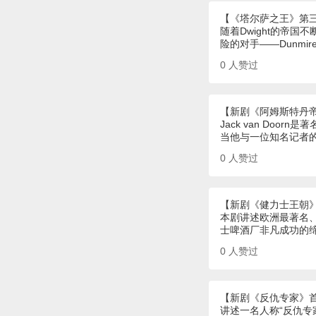
【《塔尔萨之王》第
随着Dwight的帝
险的对手——Dunmi
0
人赞过
【新剧《阿姆斯特丹
Jack van Do
当他与一位知名记者
0
人赞过
【新剧《健力士王朝
本剧讲述欧洲最著名
士啤酒厂非凡成功的
0
人赞过
【新剧《反仇专家》
讲述一名人称“反仇