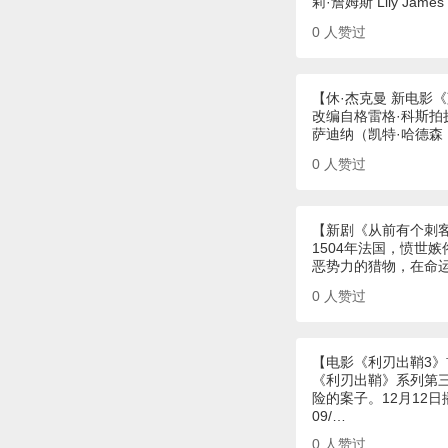
莉·詹姆斯 Lily Jam
0
人赞过
【休·杰克曼 新电影
改编自格雷格·科斯拍摄
萨迪纳（凯特·哈德森 K
0
人赞过
【新剧《从前有个刺
1504年法国，愤世
恶势力的猎物，在命
0
人赞过
【电影《利刃出鞘3
《利刃出鞘》系列第
险的案子。12月12
09/…
0
人赞过