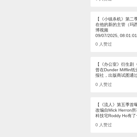
【《小镇杀机》第二
在他的新的主管（玛西
博视频
09/07/2025, 08:01:
0
人赞过
【《办公室》衍生剧
曾在Dunder Mi
报社，出版商试图通
0
人赞过
【《流人》第五季首
改编自Mick Herro
科技宅Roddy H
0
人赞过