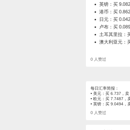
英镑：买 9.082
港币：买 0.862
日元：买 0.042
卢布：买 0.089
土耳其里拉：买 0
澳大利亚元：买 4
0
人赞过
每日汇率简报：
• 美元：买 6.737，卖 
• 欧元：买 7.7487，卖
• 英镑：买 9.0494，
0
人赞过