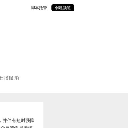
脚本托管
创建频道
日播报 消
，并伴有短时强降
公众要警惕局地短