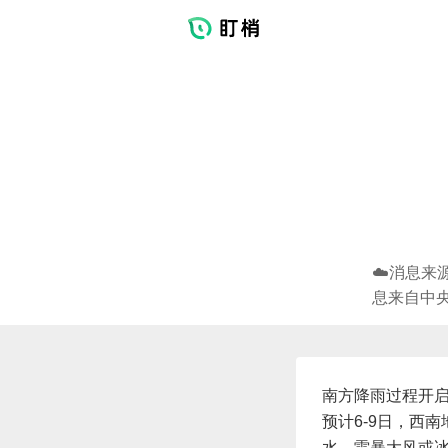
☁️消息来
息来自中
南方降雨过程开启
预计6-9日，西
水、雷暴大风或