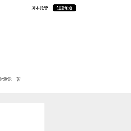
脚本托管
创建频道
睡懒觉，暂
！