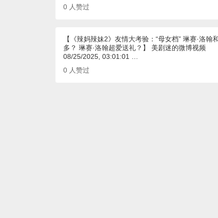
0
人赞过
【《辣妈辣妹2》友情大考验：“母女档” 琳赛·洛
多？ 琳赛·洛翰超爱送礼？】 美剧迷的微博视频
08/25/2025, 03:01:01 …
0
人赞过