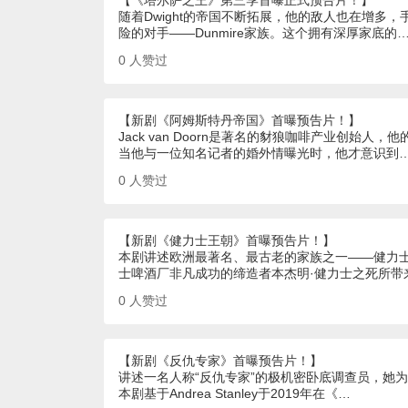
【《塔尔萨之王》第三季首曝正式预告片！】
随着Dwight的帝国不断拓展，他的敌人也在增多
险的对手——Dunmire家族。这个拥有深厚家底的
0
人赞过
【新剧《阿姆斯特丹帝国》首曝预告片！】
Jack van Doorn是著名的豺狼咖啡产业创
当他与一位知名记者的婚外情曝光时，他才意识到
0
人赞过
【新剧《健力士王朝》首曝预告片！】
本剧讲述欧洲最著名、最古老的家族之一——健力士
士啤酒厂非凡成功的缔造者本杰明·健力士之死所带
0
人赞过
【新剧《反仇专家》首曝预告片！】
讲述一名人称“反仇专家”的极机密卧底调查员，她
本剧基于Andrea Stanley于2019年在《…