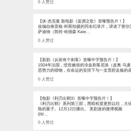
0
人赞过
【休·杰克曼 新电影《蓝调之歌》首曝预告片！】
改编自格雷格·科斯拍摄的同名纪录片，讲述了密尔沃基夫
萨迪纳（凯特·哈德森 Kate…
0
人赞过
【新剧《从前有个刺客》首曝中字预告片！】
1504年法国，愤世嫉俗的冷血刺客尼洛（皮奥·马
恶势力的猎物，在命运的安排下与一支荒腔走板的
0
人赞过
【电影《利刃出鞘3》首曝中字预告片！】
《利刃出鞘》系列第三部，黑暗程度更胜以往，大侦
险的案子。12月12日播出。 美剧迷的微博视频
09/…
0
人赞过