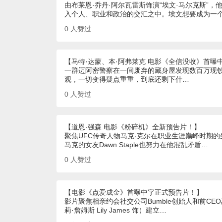
由布莱恩·乔丹·阿尔瓦雷斯饰演“埃文·马尔克斯”
入个人、职业和政治的交汇之中。埃文想要成为一
0
人赞过
【马特·达蒙、本·阿弗莱克 电影《全信没收》首曝
一群迈阿密警察在一间废弃的藏身屋发现数百万现
观，一切变得疑点重重，到底还剩下什…
0
人赞过
【道恩·强森 电影《粉碎机》全新预告片！】
聚焦UFC传奇人物马克·克尔在职业生涯巅峰时期
马克的女友Dawn Staple也努力在他混乱矛盾…
0
人赞过
【电影《点爱成金》首曝中字正式预告片！】
影片聚焦相亲约会社交公司Bumble创始人和前CE
莉·詹姆斯 Lily James 饰）建立…