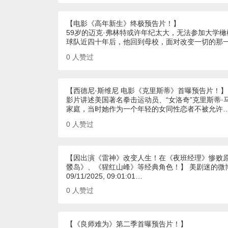
【电影《高年新生》终极预告片！】
59岁的迈克·弗林特或许年纪太大，无法参加大学
球队近四十年后，他回到母校，面对改变一切的那
0
人赞过
【西德尼·斯维尼 电影《克里斯蒂》首曝预告片！】
影片讲述美国著名拳击运动员、“女洛奇”克里斯蒂
家庭，当时她作为一个年轻的女同性恋者不被允许
0
人赞过
【因出演《雷神》改变人生！在《夜班经理》惨败原
髅岛》、《猩红山峰》等经典角色！】 美剧迷的微
09/11/2025, 09:01:01…
0
人赞过
【《良师难为》第二季首曝预告片！】