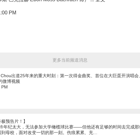
1:00 PM
更多当前频道消息
y Chou出道25年来的重大时刻：第一次得金曲奖、首位在大巨蛋开演唱
的微博视频
1 PM
终极预告片！】
或许年纪太大，无法参加大学橄榄球比赛——但他还有足够的时间去完成
回到母校，面对改变一切的那一刻。伤痕累累、充…