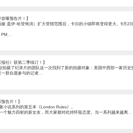
季首曝预告片！】
娅·盖伊·哈登饰演）扩大管辖范围后，卡尔的小镇即将变得更大。9月23
01 PM…
《报社》获第二季续订！】
fflin纸业拍摄了纪录片的团队这一次找到了新的拍摄对象：美国中西部一家
过一群自愿参与的记者…
曝预告片！】
n所著小说系列的第五本《London Rules》。
o有了一个魅力四射的新女友，而大家都对此持怀疑态度。当一系列越来越离…