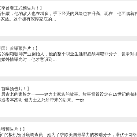
三季首曝正式预告片！】
国不断拓展，他的敌人也在增多，手下经受的风险也在升高。现在，他面临着
re家族。这个拥有深厚家底的…
帝国》首曝预告片！】
orn是著名的豺狼咖啡产业创始人，他的整个职业生涯都必须与犯罪分子、竞争
的婚外情曝光时，他才意识到…
》首曝预告片！】
、最古老的家族之一——健力士家族的故事。故事背景设定在19世纪的都
缔造者本杰明·健力士之死所带来的后果。一份…
首曝预告片！】
专家”的极机密卧底调查员，她为了铲除美国最暴力的极端分子，潜伏于网