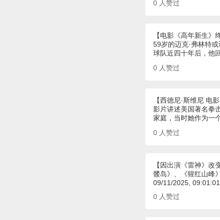
0
人赞过
【电影《高年新生》
59岁的迈克·弗林特
球队近四十年后，他
0
人赞过
【西德尼·斯维尼 电
影片讲述美国著名拳击
家庭，当时她作为一
0
人赞过
【因出演《雷神》改
髅岛》、《猩红山峰
09/11/2025, 09:01:0
0
人赞过