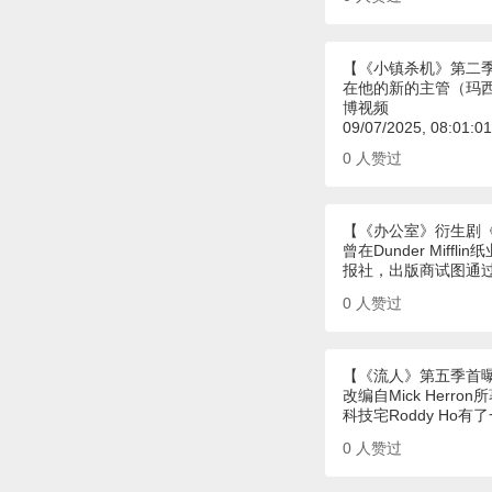
【《小镇杀机》第二
在他的新的主管（玛西
博视频
09/07/2025, 08:01:
0
人赞过
【《办公室》衍生剧
曾在Dunder Mi
报社，出版商试图通
0
人赞过
【《流人》第五季首
改编自Mick Herro
科技宅Roddy H
0
人赞过