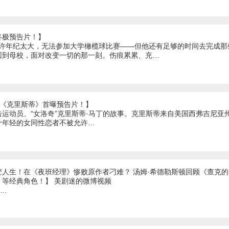
终极预告片！】
或许年纪太大，无法参加大学橄榄球比赛——但他还有足够的时间去完成
回到母校，面对改变一切的那一刻。伤痕累累、充…
影《克里斯蒂》首曝预告片！】
运动员、“女洛奇”克里斯蒂·马丁的故事。克里斯蒂来自美国西弗吉尼亚
个年轻的女同性恋者不被允许…
变人生！在《夜班经理》惨败原作者刁难？ 汤姆·希德勒斯顿回顾《查克
》等经典角色！】 美剧迷的微博视频
1…