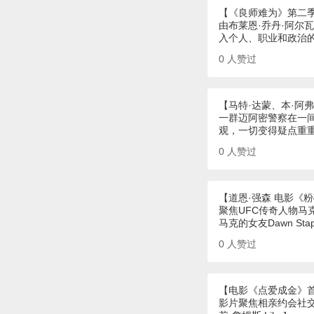
【《良师难为》第二
由布莱恩·乔丹·阿尔
入个人、职业和政治
0
人赞过
【马特·达蒙、本·阿
一群迈阿密警察在一
观，一切变得疑点重
0
人赞过
【道恩·强森 电影《
聚焦UFC传奇人物马
马克的女友Dawn St
0
人赞过
【电影《点爱成金》
影片聚焦相亲约会社交