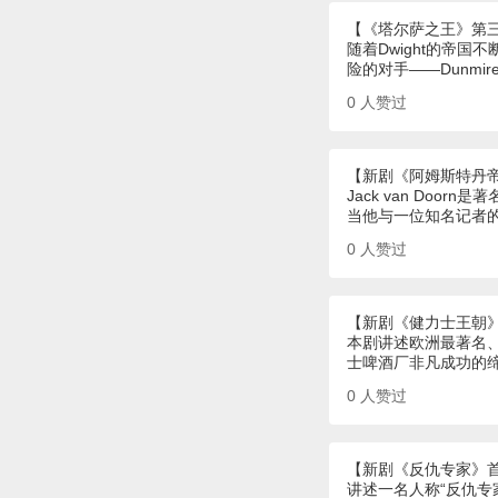
【《塔尔萨之王》第
随着Dwight的帝
险的对手——Dunmi
0
人赞过
【新剧《阿姆斯特丹
Jack van Do
当他与一位知名记者
0
人赞过
【新剧《健力士王朝
本剧讲述欧洲最著名
士啤酒厂非凡成功的
0
人赞过
【新剧《反仇专家》
讲述一名人称“反仇