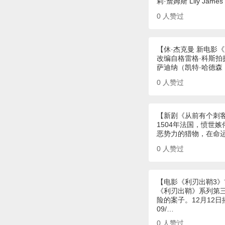
莉·詹姆斯 Lily Jam
0
人赞过
【休·杰克曼 新电影
改编自格雷格·科斯拍摄
萨迪纳（凯特·哈德森 K
0
人赞过
【新剧《从前有个刺
1504年法国，愤世
恶势力的猎物，在命
0
人赞过
【电影《利刃出鞘3
《利刃出鞘》系列第
险的案子。12月12
09/…
0
人赞过