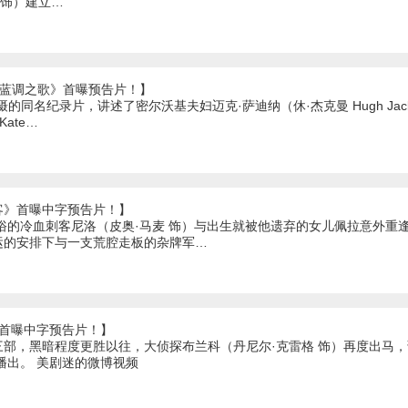
es 饰）建立…
《蓝调之歌》首曝预告片！】
的同名纪录片，讲述了密尔沃基夫妇迈克·萨迪纳（休·杰克曼 Hugh Jack
ate…
客》首曝中字预告片！】
嫉俗的冷血刺客尼洛（皮奥·马麦 饰）与出生就被他遗弃的女儿佩拉意外重
运的安排下与一支荒腔走板的杂牌军…
》首曝中字预告片！】
三部，黑暗程度更胜以往，大侦探布兰科（丹尼尔·克雷格 饰）再度出马
日播出。 美剧迷的微博视频