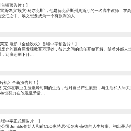
季首曝预告片！】
瓦雷斯饰演“埃文·马尔克斯”，他是德克萨斯州奥斯汀的一名高中教师，在
的交汇之中。埃文想要成为一个有原则的人…
弗莱克 电影《全信没收》首曝中字预告片！】
间废弃的藏身屋发现数百万现钞，彼此之间的信任开始瓦解。随着外部人
重，到底还剩下什…
粉碎机》全新预告片！】
克·克尔在职业生涯巅峰时期的生活，他对自己产生质疑，与生活和人际
aple也努力在他混乱矛盾…
首曝中字正式预告片！】
公司Bumble创始人和前CEO惠特尼·沃尔夫·赫德的人生故事。初出茅庐