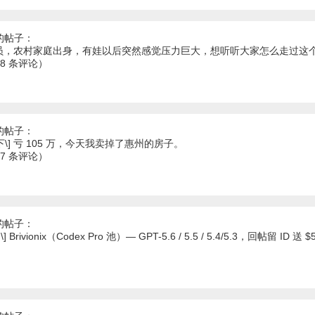
的帖子：
程序员，农村家庭出身，有娃以后突然感觉压力巨大，想听听大家怎么走过这
68 条评论）
的帖子：
下\] 亏 105 万，今天我卖掉了惠州的房子。
47 条评论）
的帖子：
 Brivionix（Codex Pro 池）— GPT-5.6 / 5.5 / 5.4/5.3，回帖留 ID 送 $