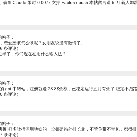
\] 满血 Claude 限时 0.007x 支持 Fable5 opus5 本帖留言送 5 刀 
的帖子：
友们，恋爱应该怎么谈呢？女朋友说没有激情了。
66 条评论）
 年过半了，你们现在在用什么输入法？…
的帖子：
的 gpt 中转站，注册就送 28.8$余额，已稳定运行五月有余了 稳定不跑
70 条评论）
的帖子：
上刷到好多吐槽深圳地铁的，全都是站外排长龙，不管你带不带包，都得排
47 条评论）