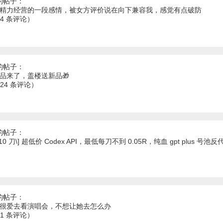
的帖子：
多精力经营的一段感情，被女方评价说在向下兼容我，感觉有点破防
74 条评论）
的帖子：
新品来了，盖楼送新品🎁
124 条评论）
的帖子：
0 刀\] 超低价 Codex API，最低每刀不到 0.05R，纯血 gpt plus 号池反
的帖子：
友很爱去看演唱会，不想让她去怎么办
61 条评论）