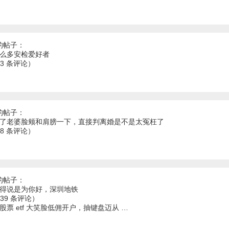
的帖子：
这么多安检爱好者
53 条评论）
的帖子：
打了老婆脸颊和肩膀一下，直接判离婚是不是太冤枉了
78 条评论）
的帖子：
还得说是为你好，深圳地铁
139 条评论）
 5”股票 etf 大笑脸低佣开户，抽键盘迈从 …