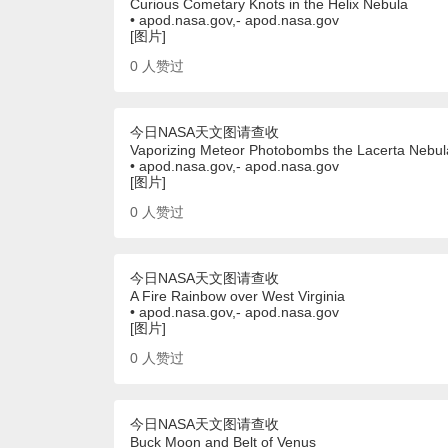
Curious Cometary Knots in the Helix Nebula
• apod.nasa.gov,- apod.nasa.gov
[图片]
0
人赞过
今日NASA天文图请查收
Vaporizing Meteor Photobombs the Lacerta Nebul
• apod.nasa.gov,- apod.nasa.gov
[图片]
0
人赞过
今日NASA天文图请查收
A Fire Rainbow over West Virginia
• apod.nasa.gov,- apod.nasa.gov
[图片]
0
人赞过
今日NASA天文图请查收
Buck Moon and Belt of Venus