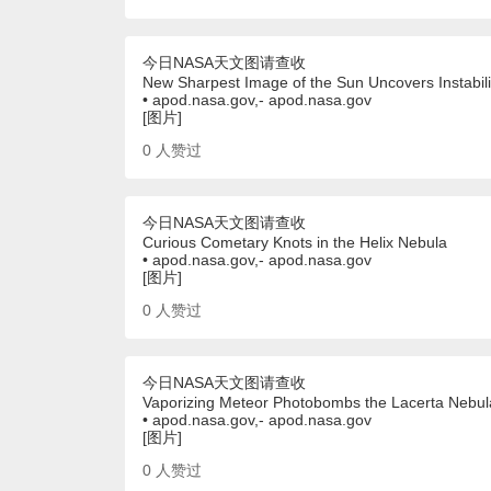
今日NASA天文图请查收
New Sharpest Image of the Sun Uncovers Instabili
• apod.nasa.gov,- apod.nasa.gov
[图片]
0
人赞过
今日NASA天文图请查收
Curious Cometary Knots in the Helix Nebula
• apod.nasa.gov,- apod.nasa.gov
[图片]
0
人赞过
今日NASA天文图请查收
Vaporizing Meteor Photobombs the Lacerta Nebul
• apod.nasa.gov,- apod.nasa.gov
[图片]
0
人赞过