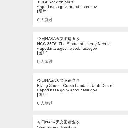
Turtle Rock on Mars
• apod.nasa.gov,- apod.nasa.gov
[图片]
0
人赞过
今日NASA天文图请查收
NGC 3576: The Statue of Liberty Nebula
• apod.nasa.gov,- apod.nasa.gov
[图片]
0
人赞过
今日NASA天文图请查收
Flying Saucer Crash Lands in Utah Desert
• apod.nasa.gov,- apod.nasa.gov
[图片]
0
人赞过
今日NASA天文图请查收
Shadow and Rainbow