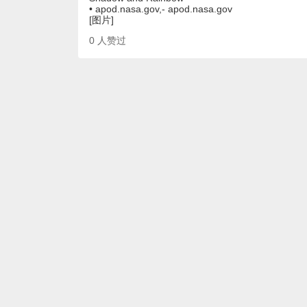
• apod.nasa.gov,- apod.nasa.gov
[图片]
0
人赞过