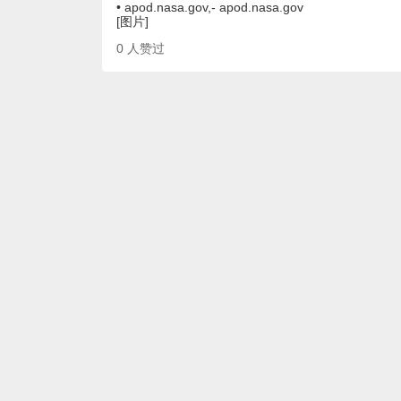
• apod.nasa.gov,- apod.nasa.gov
[图片]
0
人赞过