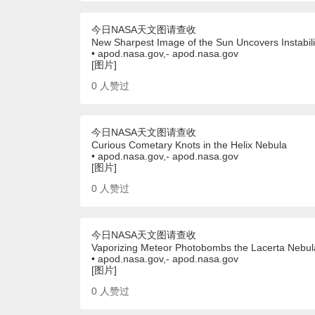
今日NASA天文图请查收
New Sharpest Image of the Sun Uncovers Instabili
• apod.nasa.gov,- apod.nasa.gov
[图片]
0
人赞过
今日NASA天文图请查收
Curious Cometary Knots in the Helix Nebula
• apod.nasa.gov,- apod.nasa.gov
[图片]
0
人赞过
今日NASA天文图请查收
Vaporizing Meteor Photobombs the Lacerta Nebul
• apod.nasa.gov,- apod.nasa.gov
[图片]
0
人赞过