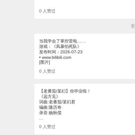
0
人赞过
更
当我学会了掌控雷电……
游戏：《风暴怕死队》
发布时间：2026-07-23
• www.bilibili.com
[图片]
0
人赞过
【老番茄/某幻】你毕业啦！
《远方见》
词曲:老番茄/某幻君
编曲:隆历奇
录音:杨秋儒
…
0
人赞过