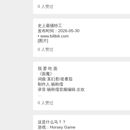
0
人赞过
史上最骚特工
发布时间：2026-05-30
• www.bilibili.com
[图片]
0
人赞过
我 爱 吃 面
《面魔》
词曲:某幻君/老番茄
制作人:杨秋儒
录音:杨秋儒音频编辑:左欢
…
0
人赞过
这是什么马？？
游戏：Horsey Game