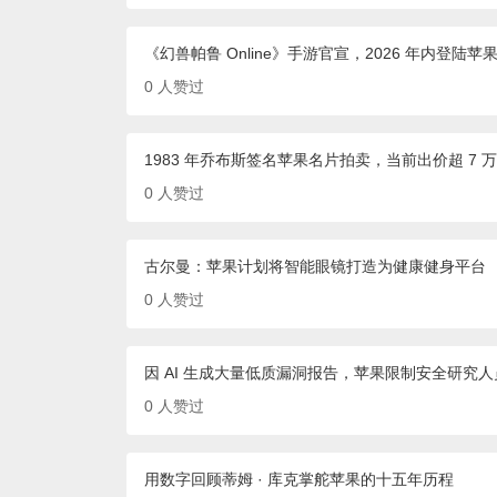
《幻兽帕鲁 Online》手游官宣，2026 年内登陆苹果
0
人赞过
1983 年乔布斯签名苹果名片拍卖，当前出价超 7 
0
人赞过
古尔曼：苹果计划将智能眼镜打造为健康健身平台
0
人赞过
因 AI 生成大量低质漏洞报告，苹果限制安全研究
0
人赞过
用数字回顾蒂姆 · 库克掌舵苹果的十五年历程