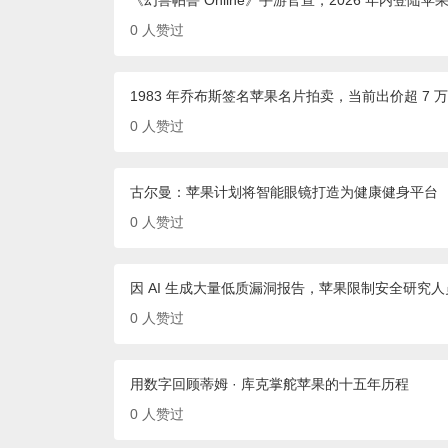
《幻兽帕鲁 Online》手游官宣，2026 年内登陆苹果
0
人赞过
1983 年乔布斯签名苹果名片拍卖，当前出价超 7 
0
人赞过
古尔曼：苹果计划将智能眼镜打造为健康健身平台
0
人赞过
因 AI 生成大量低质漏洞报告，苹果限制安全研究
0
人赞过
用数字回顾蒂姆 · 库克掌舵苹果的十五年历程
0
人赞过