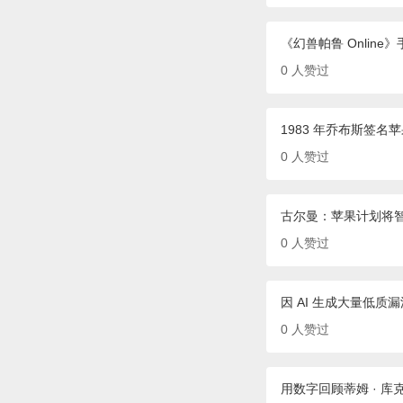
《幻兽帕鲁 Online
0
人赞过
1983 年乔布斯签名
0
人赞过
古尔曼：苹果计划将
0
人赞过
因 AI 生成大量低
0
人赞过
用数字回顾蒂姆 · 