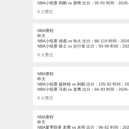
NBA小组赛 鹈鹕 vs 黄蜂 比分：95-91 时间：2026-0
0
人赞过
NBA赛程
昨天
NBA小组赛 雄鹿 vs 热火 比分：86-119 时间：2026-07
NBA小组赛 骑士 vs 步行者 比分：93-99 时间：2026
0
人赞过
NBA赛程
昨天
NBA小组赛 森林狼 vs 鹈鹕 比分：105-92 时间：2026-
NBA小组赛 马刺 vs 老鹰 比分：66-93 时间：2026-0
0
人赞过
NBA赛程
昨天
NBA夏季联赛 老鹰 vs 灰熊 比分：96-82 时间：2026-0