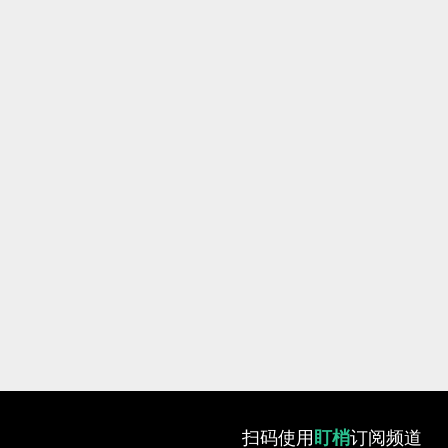
扫码使用
盯梢
订阅频道