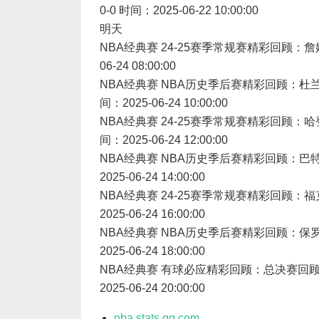
0-0 时间：2025-06-22 10:00:00
明天
NBA经典赛 24-25赛季常规赛精彩回顾：詹
06-24 08:00:00
NBA经典赛 NBA历史季后赛精彩回顾：杜兰
间：2025-06-24 10:00:00
NBA经典赛 24-25赛季常规赛精彩回顾：哈登
间：2025-06-24 12:00:00
NBA经典赛 NBA历史季后赛精彩回顾：巴
2025-06-24 14:00:00
NBA经典赛 24-25赛季常规赛精彩回顾：
2025-06-24 16:00:00
NBA经典赛 NBA历史季后赛精彩回顾：保罗
2025-06-24 18:00:00
NBA经典赛 有球必应精彩回顾：总决赛回顾/
2025-06-24 20:00:00
nba.stats.qq.com