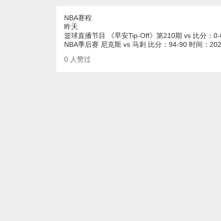
NBA赛程
昨天
篮球直播节目 《早安Tip-Off》第210期 vs 比分：0-0 时
NBA季后赛 尼克斯 vs 马刺 比分：94-90 时间：20
0
人赞过