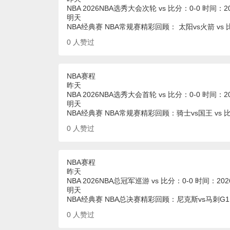
NBA 2026NBA选秀大会次轮 vs 比分：0-0 时间：2026-
明天
NBA经典赛 NBA常规赛精彩回顾： 太阳vs火箭 vs
0
人赞过
NBA赛程
昨天
NBA 2026NBA选秀大会首轮 vs 比分：0-0 时间：2026-
明天
NBA经典赛 NBA常规赛精彩回顾：骑士vs国王 vs
0
人赞过
NBA赛程
昨天
NBA 2026NBA总冠军巡游 vs 比分：0-0 时间：2026-0
明天
NBA经典赛 NBA总决赛精彩回顾：尼克斯vs马刺G1 
0
人赞过