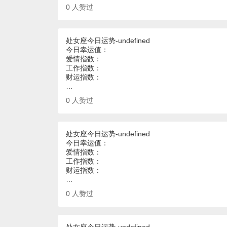
0
人赞过
处女座今日运势-undefined
今日幸运值：
爱情指数：
工作指数：
财运指数：
…
0
人赞过
处女座今日运势-undefined
今日幸运值：
爱情指数：
工作指数：
财运指数：
…
0
人赞过