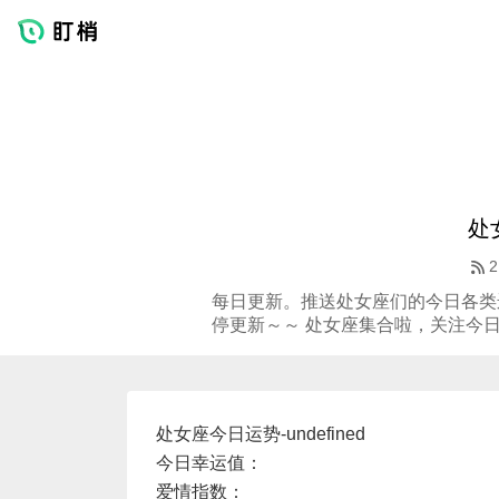
处
2
每日更新。推送处女座们的今日各类
停更新～～ 处女座集合啦，关注今
处女座今日运势-undefined
今日幸运值：
爱情指数：