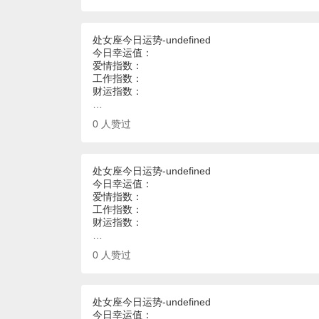
处女座今日运势-undefined
今日幸运值：
爱情指数：
工作指数：
财运指数：
…
0
人赞过
处女座今日运势-undefined
今日幸运值：
爱情指数：
工作指数：
财运指数：
…
0
人赞过
处女座今日运势-undefined
今日幸运值：