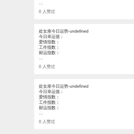
…
0
人赞过
处女座今日运势-undefined
今日幸运值：
爱情指数：
工作指数：
财运指数：
…
0
人赞过
处女座今日运势-undefined
今日幸运值：
爱情指数：
工作指数：
财运指数：
…
0
人赞过