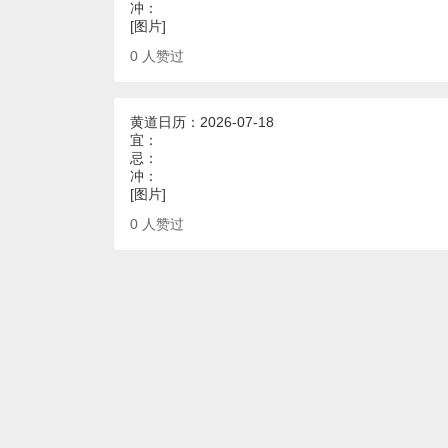
冲：
[图片]
0
人赞过
黄道日历：2026-07-18
宜：
忌：
冲：
[图片]
0
人赞过