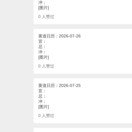
冲：
[图片]
0
人赞过
黄道日历：2026-07-26
宜：
忌：
冲：
[图片]
0
人赞过
黄道日历：2026-07-25
宜：
忌：
冲：
[图片]
0
人赞过