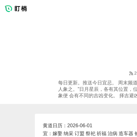
2
每日更新。推送今日宜忌。 周末频道
人象之。”日月星辰，各有其位置，
象便 会有不同的吉凶变化。 择吉避
黄道日历：2026-06-01
宜：嫁娶 纳采 订盟 祭祀 祈福 治病 造车器 